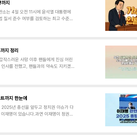
영향까지
, 전현무 ..
소는 4일 오전 11시에 윤석열 대통령에
법 질서 준수 여부를 검토하는 최고 수준의
귀가 결정될 것입니다.윤석열 탄핵 개요윤석
 의결되어 헌법재판소에 정식 회부되었다.
치적 중립성 훼손 등으로 제시되었다. 특히,
 인해 사법부 독립성과 국민 기본권이 심각
부터 콘서트까지 정리
검토 문건 관련 의혹이 제기되..
 갑작스러운 사망 이후 팬들에게 진심 어린
 인사를 전했고, 팬들과의 약속도 지키겠다
들의 여론, 부자 관계, 과거 논란까지 모두
름장제원 (張濟元)생년월일1967년 4월
 윤석열 대통령실 정무실장, 대변인 등지역
일재산(2024 공개 기준)약 26억 원 (부
리스트까지 한눈에
임했으며, 윤석..
 2025년 총선을 앞두고 정치권 이슈가 다
표 이재명이 있습니다.과연 이재명이 정권을
?그리고 어떤 주식들이 수혜를 받을지 미
약정책 분야내용 요약시장 영향 예상기본소
수혜부동산공공개발 확대, 민간 투기 규제건