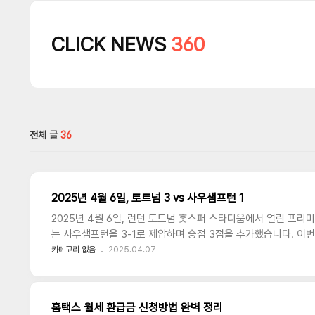
CLICK NEWS
360
전체 글
36
2025년 4월 6일, 토트넘 3 vs 사우샘프턴 1
2025년 4월 6일, 런던 토트넘 홋스퍼 스타디움에서 열린 프리
는 사우샘프턴을 3-1로 제압하며 승점 3점을 추가했습니다. 이
하며 승기를 잡았고, 경기 막판 페널티킥 골로 승부에 마침표를 
카테고리 없음
2025.04.07
해 2024/25 시즌 최조 강등 팀이라는 불명예를 안게 되었습니다
장소: 토트넘 홋스퍼 스타디움최종 스코어: 토트넘 3 - 1 사우샘프턴
마티스 텔(90+6’, PK)사우샘프턴: 마테우스 페르난데스(90
홈택스 월세 환급금 신청방법 완벽 정리
점유율과 날카로운 공격 전개로 사우샘프턴을 밀어붙였습니다...