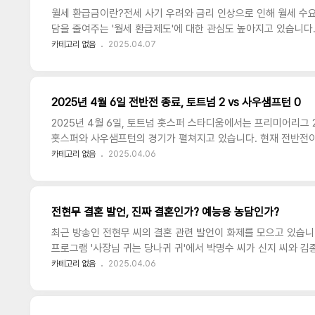
월세 환급금이란?전세 사기 우려와 금리 인상으로 인해 월세 수요
담을 줄여주는 '월세 환급제도'에 대한 관심도 높아지고 있습니다
로, 납부한 월세 일부를 환급받을 수 있는 제도입니다. 크게 '세액
카테고리 없음
2025.04.07
에 따라 선택 적용이 가능합니다. 제도 비교표항목세액공제소득
접 차감과세표준에 반영되는 총소득에서 일정 금액 차감신청 대상
용 85㎡ 이하, 시가 4억 이하)주택 임차인 본인 및 소득 없는
2025년 4월 6일 전반전 종료, 토트넘 2 vs 사우샘프턴 0
계약서 주소 일치월세 현금영수증 필수공제 비율월세의 15% 또는 1
2025년 4월 6일, 토트넘 홋스퍼 스타디움에서는 프리미어리그 2
홋스퍼와 사우샘프턴의 경기가 펼쳐지고 있습니다. 현재 전반전이 
으로 앞서고 있습니다. 전반전 경기 진행 상황토트넘은 경기 초반
카테고리 없음
2025.04.06
도권을 잡았습니다. 전반 13분, 오른쪽 풀백 제드 스펜스의 정
마무리로 연결하며 선제골을 기록했습니다. 선제 득점 이후에도 
42분, 미드필더 제임스 매디슨의 헤딩 패스를 존슨이 다시 한번
전현무 결혼 발언, 진짜 결혼인가? 예능용 농담인가?
다. 브레넌 존슨은 오늘 경기에서만 두 골을 기록하며 팀 승리에 
최근 방송인 전현무 씨의 결혼 관련 발언이 화제를 모으고 있습니다.
프로그램 '사장님 귀는 당나귀 귀'에서 박명수 씨가 신지 씨와 김
기 전현무 씨의 5월 결혼설을 언급한 것입니다.전현무의 재치 있
카테고리 없음
2025.04.06
지 씨에게 "김종민 결혼식 축가를 왜 나에게 부탁하지 않느냐"고
씨가 "축가 순위 5위 안쪽에 있는 분이 하기로 결정됐다"고 밝히
발휘하여 "축가에서 거절당하는 대표 두 분은 조혜련 씨와 박명