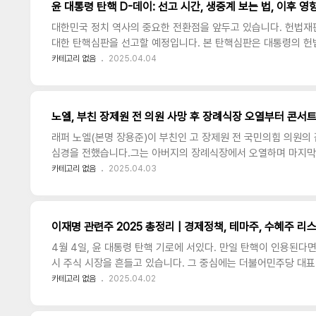
윤 대통령 탄핵 D-데이: 선고 시간, 생중계 보는 법, 이후 
다.이후 박명수 씨가 갑자기 "전현무도 5월에 결혼한다"고 폭로하자
대한민국 정치 역사의 중요한 전환점을 앞두고 있습니다. 헌법재판
대한 탄핵심판을 선고할 예정입니다. 본 탄핵심판은 대통령의 헌
헌법적 절차로서, 판결 결과에 따라 대통령직 파면 또는 직무 복
카테고리 없음
2025.04.04
열 대통령에 대한 탄핵소추안이 국회 본회의에서 야당의 주도로
탄핵 사유는 명확하게 ▲검찰권 남용, ▲공직자 인사 개입, ▲정
대통령이 법무부 장관과 검찰총장을 통한 수사 및 기소 개입으로
노엘, 부친 장제원 전 의원 사망 후 장례식장 오열
하게 침해되었다는 주장이 제기되었다.또한 최근 대통령의 계엄령 
래퍼 노엘(본명 장용준)이 부친인 고 장제원 전 국민의힘 의원의
심경을 전했습니다.그는 아버지의 장례식장에서 오열하며 마지막
는 다짐을 밝혔습니다.이 글에서는 장례식 현장, 노엘의 반응, 팬
카테고리 없음
2025.04.03
정리해보겠습니다.장제원 전 의원 프로필 및 재산 현황항목내용이
13일소속국민의힘 (2024년까지 활동)주요 경력3선 국회의원,
구부산 사상구가족아내와 2남 (장용준 포함)사망일2025년 3월 31
이재명 관련주 2025 총정리 | 경제정책, 테마주, 수혜주 
산 부동산 및 예금 포함)장제원 전 의원은 대통령실 정무실장을 역
4월 4일, 윤 대통령 탄핵 기로에 서있다. 만일 탄핵이 인용된다면
시 주식 시장을 흔들고 있습니다. 그 중심에는 더불어민주당 대
잡거나 여당의 주도권을 쥐게 된다면, 어떤 경제 정책이 나올까요
카테고리 없음
2025.04.02
리 알아보고 전략적으로 대응해보세요!이재명 경제정책 핵심 요
득전국민 월 10만 원 지급 주장핀테크, 정책 관련 플랫폼 기업 