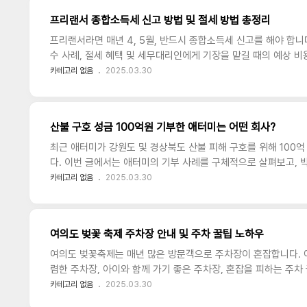
설·인프라 기업 수혜 가능지역균형 발전지방 인프라 투자 확대지역
프리랜서 종합소득세 신고 방법 및 절세 방법 총정리
돌봄 정책 강조바이오·복지 관련 기업 영향 기대디지털 전환스마트시
프리랜서라면 매년 4, 5월, 반드시 종합소득세 신고를 해야 합니
수 사례, 절세 혜택 및 세무대리인에게 기장을 맡길 때의 예상
종합소득세 신고 시 자주 하는 실수 사례원천징수된 소득을 신고
카테고리 없음
2025.03.30
연간 소득이 일정 금액 이상이면 신고 대상입니다.경비 증빙서류
계산서 또는 현금영수증 등의 증빙자료가 반드시 필요합니다.개인
는 개인 비용을 경비로 처리할 경우 세무조사 시 문제가 될 수 있
산불 구호 성금 100억원 기부한 애터미는 어떤 회사?
락된 소득은 추후 가산세와 함께 부과될 수 있으므로 정확한 신고
최근 애터미가 강원도 및 경상북도 산불 피해 구호를 위해 100억
다. 이번 글에서는 애터미의 기부 사례를 구체적으로 살펴보고, 
구조, 그리고 소비자들이 자주 궁금해하는 대표 제품 '헤모힘'의
카테고리 없음
2025.03.30
심도 있게 분석해 보겠습니다.1. 애터미의 산불 피해 구호 성금 
경상북도 지역에서 발생한 대규모 산불 피해 복구를 위해 긴급히 
업의 사회적 책임(CSR)을 강조한 대표적인 사례로, 특히 이재민
여의도 벚꽃 축제 주차장 안내 및 주차 꿀팁 노하우
복구 작업에 실질적인 도움을 주기 위한 목적이라고 밝혔습니다.애
여의도 벚꽃축제는 매년 많은 방문객으로 주차장이 혼잡합니다. 
렴한 주차장, 아이와 함께 가기 좋은 주차장, 혼잡을 피하는 주
주요 공영주차장 정보주차장 이름상세주소운영시간연락처주차요
카테고리 없음
2025.03.30
영등포구 여의도동 (서강대교 남단)24:00까지02-782-8634시