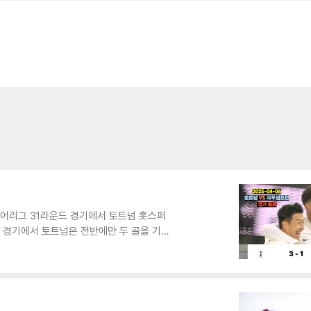
미어리그 31라운드 경기에서 토트넘 홋스퍼
번 경기에서 토트넘은 전반에만 두 골을 기록
찍었습니다. 반면, 사우샘프턴은 패배로 인
.경기 결과 요약경기일: 2025년 4월 6일
득점자:토트넘: 브레넌 존슨(13’, 42’),
’)전반전 분석토트넘은 경기 초반부터 압도적인