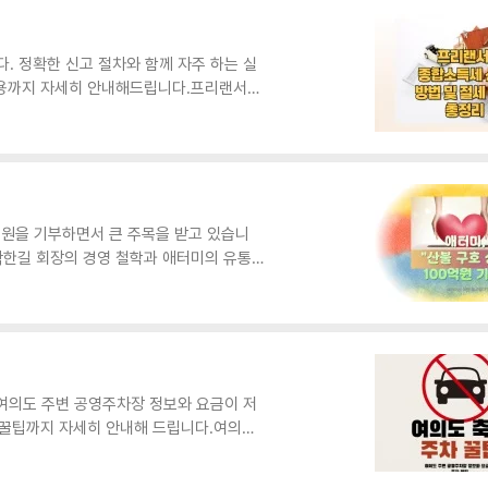
 기반 건설/교통 기업 부각복지 확대의료,
티, AI 인프라 언급소..
다. 정확한 신고 절차와 함께 자주 하는 실
 비용까지 자세히 안내해드립니다.프리랜서가
하지 않는 경우: 이미 원천징수되었더라도
 누락: 사업 경비로 인정받으려면 전자세금
적 비용의 과다 경비처리: 사업과 관련 없
습니다.소득 누락으로 인한 가산세 부과: 누
가 필요합니다.프리랜서가 ..
 원을 기부하면서 큰 주목을 받고 있습니
박한길 회장의 경영 철학과 애터미의 유통
 효능 논란까지 다양한 측면에서 애터미를
100억원 기부 사례애터미는 최근 강원도와
100억 원의 성금을 기부했습니다. 이는 기
 임시거처 마련과 생활용품 지원, 지역 사회
터미가 이처럼 큰..
여의도 주변 공영주차장 정보와 요금이 저
차 꿀팁까지 자세히 안내해 드립니다.여의도
금여의도 서강대교 남단 공영주차장서울
간당 2,000원KBS 본관 뒤 노상 공영주차