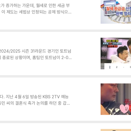
가 증가하는 가운데, 월세로 인한 세금 부
. 이 제도는 세법상 인정되는 공제 방식으
공제'와 '소득공제'로 나뉘며, 개인의 상황
공제공제 방식산출된 세금에서 일정 비율 직
총급여 7천만 원 이하 무주택 세대주 (전
 가족 구성원필수 요건전입신고 필수, 임대차
7% (최대 750만..
024/2025 시즌 31라운드 경기인 토트넘
종료된 상황이며, 홈팀인 토트넘이 2-0
부터 강한 압박과 적극적인 공격 전개로 주
확한 크로스를 공격수 브레넌 존슨이 깔끔한
공격의 고삐를 늦추지 않은 토트넘은 전반
 골로 연결하며 2-0으로 리드를 벌렸습니
핵심적인 역할을 하..
 지난 4월 6일 방송된 KBS 2TV 예능
종민 씨의 결혼식 축가 논의를 하던 중 갑자
는 결혼 선언이날 방송에서 박명수 씨는 신
 농담 섞인 불만을 표했습니다. 이에 신지
자, 옆에 있던 전현무 씨는 특유의 재치를
수 씨"라며 분위기를 유쾌하게 만들었습니