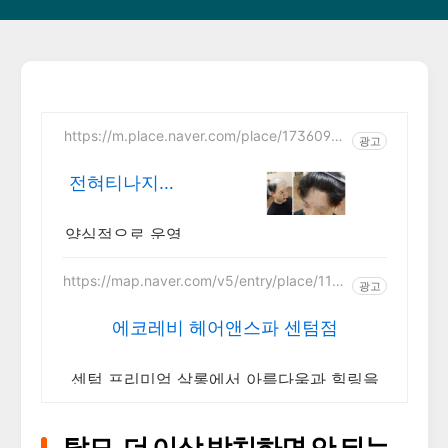
https://m.place.naver.com/place/17360914
광고
23
전혀티나지않
는 대구청춘가
발
양심적으로 운영
하는 남성가발전
문1인샵 입니다
https://map.naver.com/v5/entry/place/1151
광고
002870
에코레비 헤어앤스파 센텀점
센텀 프리미엄 살롱에서 아름다움과 힐링을
선물합니다.
탈모, 더 이상 방치하면 안 되는