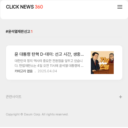
CLICK NEWS
360
윤석열재판선고
1
윤 대통령 탄핵 D-데이: 선고 시간, 생중계
보는 법, 이후 영향까지
대한민국 정치 역사의 중요한 전환점을 앞두고 있습니
다. 헌법재판소는 4일 오전 11시에 윤석열 대통령에 대
한 탄핵심판을 선고할 예정입니다. 본 탄핵심판은 대통
카테고리 없음
2025.04.04
령의 헌법 질서 준수 여부를 검토하는 최고 수준의 헌법
적 절차로서, 판결 결과에 따라 대통령직 파면 또는 직무
복귀가 결정될 것입니다.윤석열 탄핵 개요윤석열 대통령
에 대한 탄핵소추안이 국회 본회의에서 야당의 주도로
의결되어 헌법재판소에 정식 회부되었다. 탄핵 사유는
관련사이트
명확하게 ▲검찰권 남용, ▲공직자 인사 개입, ▲정치
적 중립성 훼손 등으로 제시되었다. 특히, 대통령이 법무
부 장관과 검찰총장을 통한 수사 및 기소 개입으로 인해
사법부 독립성과 국민 기본권이 심각하게 침해되었다는
Copyright © Daum Corp. All rights reserved.
주장이 제기되었다.또한 최근 대통령의 계엄령 검토 문
건 관련 의혹이 제기되..