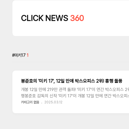
CLICK NEWS
360
미키17
1
봉준호의 '미키 17', 12일 만에 박스오피스 2위! 흥행 돌풍
개봉 12일 만에 219만 관객 돌파! '미키 17'이 연간 박스오피스 
행봉준호 감독의 신작 '미키 17'이 개봉 12일 만에 연간 박스오피스
적 관객 수 219만 명을 돌파하며 ‘하얼빈’을 제치고 2위에 올랐습니다
카테고리 없음
2025.03.12
명을 동원하며 박스오피스 1위를 차지했습니다. 개봉 후 최대 2,1
회의 누적 상영 횟수를 기록했습니다.'미키 17'이 1위까지 올라갈
트맨2’(254만 명)이며, ‘미키 17’과의 격차는 약 35만 명입
메시지 덕분에 지속적인 흥..